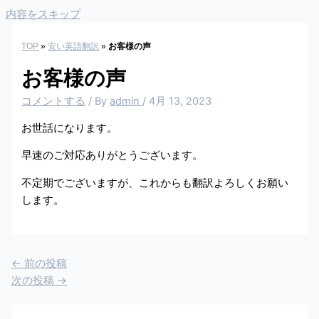
内容をスキップ
TOP
»
安い英語翻訳
»
お客様の声
お客様の声
コメントする
/ By
admin
/
4月 13, 2023
お世話になります。
早速のご対応ありがとうございます。
不定期でございますが、これからも翻訳よろしくお願い
します。
←
前の投稿
次の投稿
→