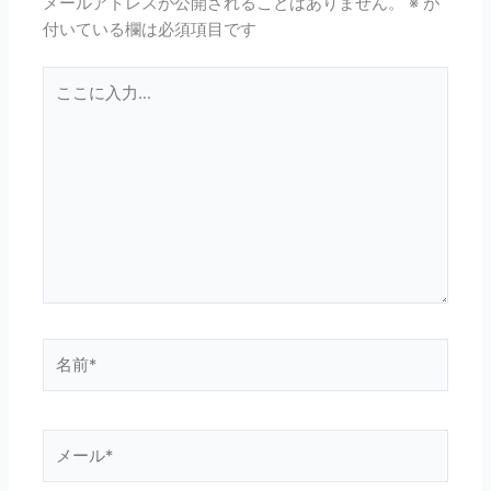
メールアドレスが公開されることはありません。
※
が
付いている欄は必須項目です
こ
こ
に
入
力…
名
前
*
メ
ー