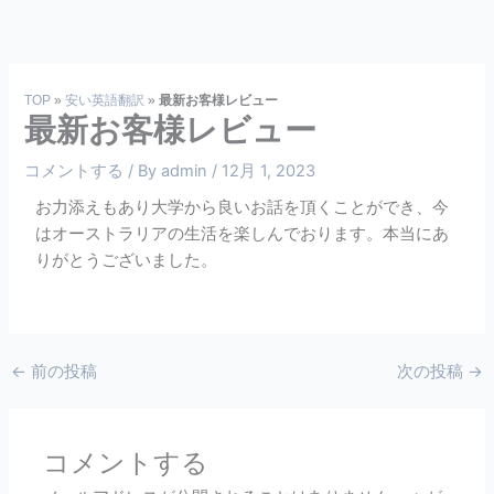
内
容
を
ス
TOP
»
安い英語翻訳
»
最新お客様レビュー
キ
最新お客様レビュー
ッ
プ
コメントする
/ By
admin
/
12月 1, 2023
お力添えもあり大学から良いお話を頂くことができ、今
はオーストラリアの生活を楽しんでおります。本当にあ
りがとうございました。
←
前の投稿
次の投稿
→
コメントする