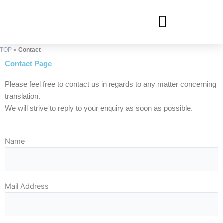
内
容
を
ス
TOP
»
Contact
キ
Contact Page
ッ
プ
Please feel free to contact us in regards to any matter concerning
translation.
We will strive to reply to your enquiry as soon as possible.
Name
Mail Address